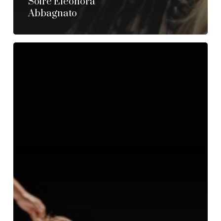
Soiré Eleonora
Abbagnato
ATERBALLETTO
annullato