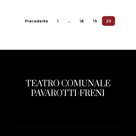
Precedente
1
…
18
19
20
TEATRO COMUNALE
PAVAROTTI-FRENI