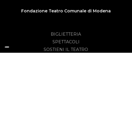
Fondazione Teatro Comunale di Modena
BIGLIETTERIA
SPETTACOLI
SOSTIENI IL TEATRO
RAGGIUNGI IL TEATRO
CONTATTI
AMMINISTRAZIONE TRASPARENTE
INFORMATIVA PRIVACY
INFORMATIVA COOKIE
RIVEDI LE TUE SCELTE SUI COOKIE