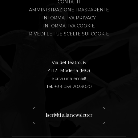
CONTATTI
AMMINISTRAZIONE TRASPARENTE
INFORMATIVA PRIVACY
INFORMATIVA COOKIE
RIVEDI LE TUE SCELTE SUI COOKIE
Via del Teatro, 8
41121 Modena (MO)
Scrivi una email!
Tel.
+39 059 2033020
I
s
c
r
i
v
i
t
i
a
l
l
a
n
e
w
s
l
e
t
t
e
r