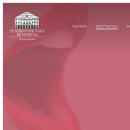
Skip
to
main
content
TEATRO
SPETTACOLI
M