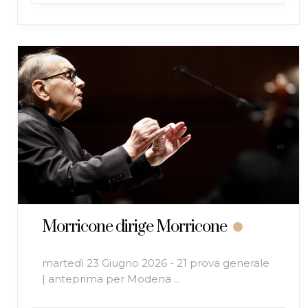
Morricone dirige Morricone
martedì 23 Giugno 2026 - 21 prova generale
| anteprima per Modena ...