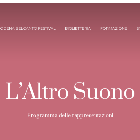
ODENA BELCANTO FESTIVAL
BIGLIETTERIA
FORMAZIONE
S
L’Altro Suono
ARCHIVIO SPETTACOLI
Programma delle rappresentazioni
(DAL 2023/’24)
ARCHIVIO STORICO
(FINO AL 2022/’23)