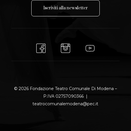
I
s
c
r
i
v
i
t
i
a
l
l
a
n
e
w
s
l
e
t
t
e
r
© 2026 Fondazione Teatro Comunale Di Modena –
P.IVA 02757090366 |
teatrocomunalemodena@pec.it