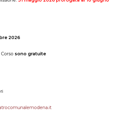
issione:
31 maggio 2026 prorogata al 10 giugno
bre 2026
al Corso
sono gratuite
ri
trocomunalemodena.it