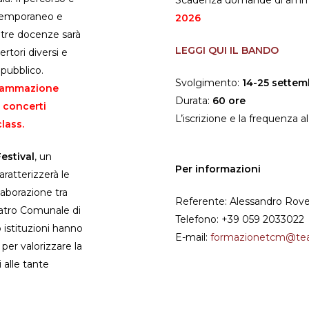
Scadenza domande di amm
ntemporaneo e
2026
e tre docenze sarà
LEGGI QUI IL BANDO
ertori diversi e
pubblico.
Svolgimento:
14-25 settem
ogrammazione
Durata:
60 ore
 concerti
L’iscrizione e la frequenza 
lass.
estival
, un
Per informazioni
atterizzerà le
laborazione tra
Referente: Alessandro Rove
atro Comunale di
Telefono: +39 059 2033022
 istituzioni hanno
E-mail:
formazionetcm@tea
per valorizzare la
i alle tante