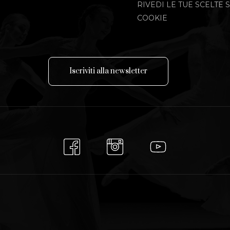
RIVEDI LE TUE SCELTE S
COOKIE
I
s
c
r
i
v
i
t
i
a
l
l
a
n
e
w
s
l
e
t
t
e
r