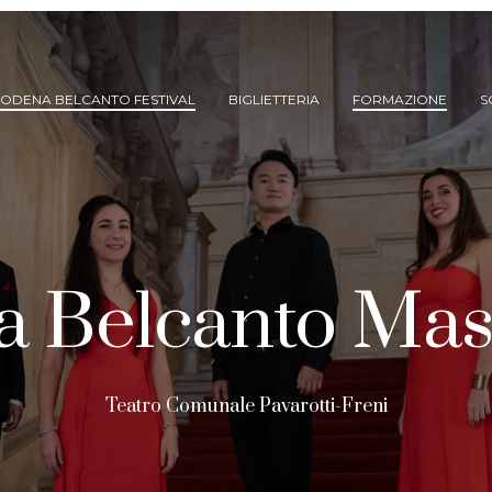
ODENA BELCANTO FESTIVAL
BIGLIETTERIA
FORMAZIONE
S
 Belcanto Mast
ARCHIVIO SPETTACOLI
Teatro Comunale Pavarotti-Freni
(DAL 2023/’24)
ARCHIVIO STORICO
(FINO AL 2022/’23)