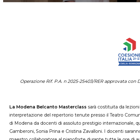
Operazione Rif. P.A. n 2025-25403/RER approvata con 
La Modena Belcanto Masterclass
sarà costituita da lezioni
interpretazione del repertorio tenute presso il Teatro Comun
di Modena da docenti di assoluto prestigio internazionale, q
Gamberoni, Sonia Prina e Cristina Zavalloni. I docenti sarann
maestro collaboratore al pianoforte durante tutte le ore di au