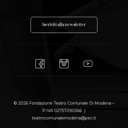
I
s
c
r
i
v
i
t
i
a
l
l
a
n
e
w
s
l
e
t
t
e
r
© 2026 Fondazione Teatro Comunale Di Modena –
P.IVA 02757090366 |
teatrocomunalemodena@pec.it