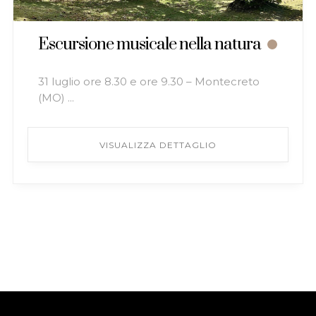
Escursione musicale nella natura
31 luglio ore 8.30 e ore 9.30 – Montecreto
(MO) ...
VISUALIZZA DETTAGLIO