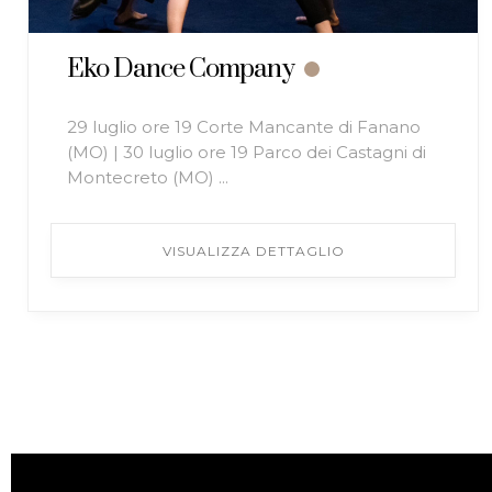
Eko Dance Company
29 luglio ore 19 Corte Mancante di Fanano
(MO) | 30 luglio ore 19 Parco dei Castagni di
Montecreto (MO) ...
VISUALIZZA DETTAGLIO