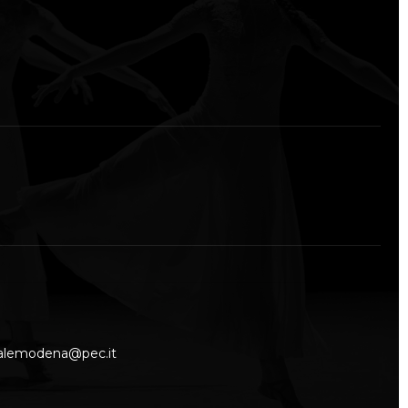
nalemodena@pec.it