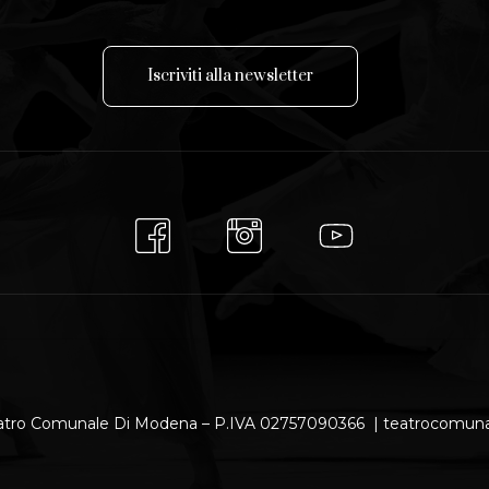
I
s
c
r
i
v
i
t
i
a
l
l
a
n
e
w
s
l
e
t
t
e
r
atro Comunale Di Modena – P.IVA 02757090366 | teatrocomu