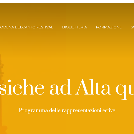
ODENA BELCANTO FESTIVAL
BIGLIETTERIA
FORMAZIONE
S
iche ad Alta q
ARCHIVIO SPETTACOLI
Programma delle rappresentazioni estive
(DAL 2023/’24)
ARCHIVIO STORICO
(FINO AL 2022/’23)