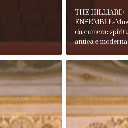
THE HILLIARD
ENSEMBLE-Mus
da camera: spiritu
antica e moderna
JUAN
CARMONA
GRUPO:
Il
canto
flamenco
dell’Andalusia