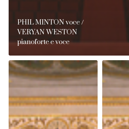
PHIL MINTON voce /
VERYAN WESTON
pianoforte e voce
Dr.
KENNY
ILAIYARAAJA’S
WHEELER:
MUSIC
I
JOURNEY:
giorni
Big
di
mixed
un
ensemble
uomo