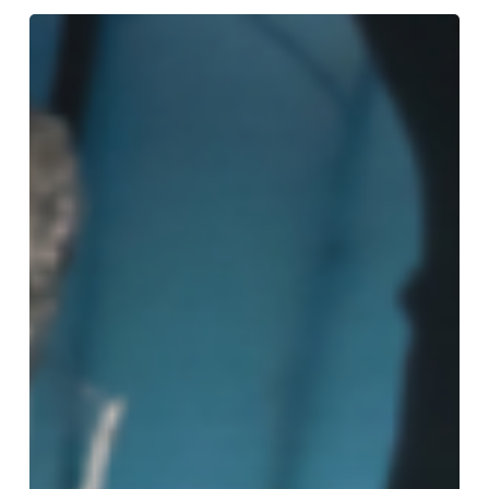
Turandot
principessa
falena