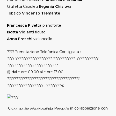
Giulietta Capuleti
Evgenia Chislova
Tebaldo
Vincenzo Tremante
Francesca Pivetta
pianoforte
Isotta Violanti
flauto
Anna Freschi
violoncello
????Prenotazione Telefonica Consigliata :
???? ???????????????????? ????????????. ????????????
????????????????????????????
⏰ dalle ore 09.00 alle ore 13.00
????????????????????????????????????????
???????????????????? : ????????€
​ Cᴀᴊᴋᴀ ᴛᴇᴀᴛʀᴏ ᴅ'Aᴠᴀɴɢᴜᴀʀᴅɪᴀ Pᴏᴘᴏʟᴀʀᴇ in collaborazione con