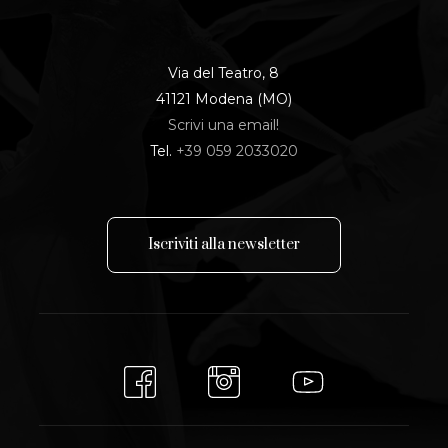
Via del Teatro, 8
41121 Modena (MO)
Scrivi una email!
Tel.
+39 059 2033020
I
s
c
r
i
v
i
t
i
a
l
l
a
n
e
w
s
l
e
t
t
e
r