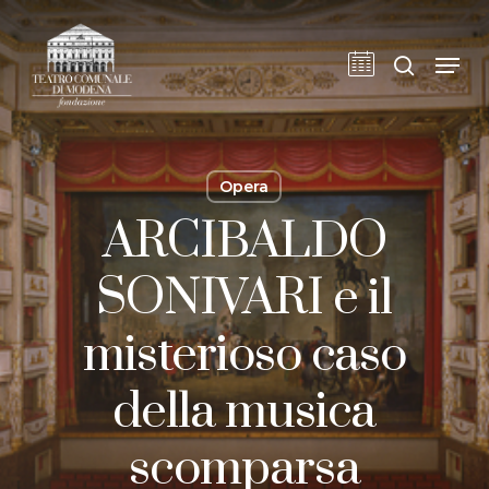
Skip
to
cerca
Men
main
content
Opera
ARCIBALDO
SONIVARI e il
misterioso caso
della musica
scomparsa