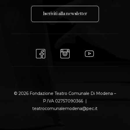
I
s
c
r
i
v
i
t
i
a
l
l
a
n
e
w
s
l
e
t
t
e
r
© 2026 Fondazione Teatro Comunale Di Modena –
P.IVA 02757090366 |
teatrocomunalemodena@pec.it