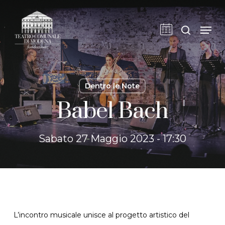
Skip
to
cerca
Men
main
content
Dentro le Note
Babel Bach
Sabato 27 Maggio 2023 - 17:30
L’incontro musicale unisce al progetto artistico del