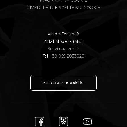
INFORMATIVA COOKIE
RIVEDI LE TUE SCELTE SUI COOKIE
Via del Teatro, 8
41121 Modena (MO)
Scrivi una email!
Tel.
+39 059 2033020
I
s
c
r
i
v
i
t
i
a
l
l
a
n
e
w
s
l
e
t
t
e
r