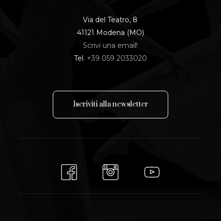
Via del Teatro, 8
41121 Modena (MO)
Scrivi una email!
Tel.
+39 059 2033020
I
s
c
r
i
v
i
t
i
a
l
l
a
n
e
w
s
l
e
t
t
e
r