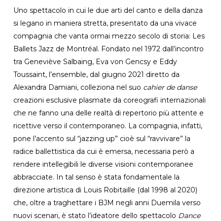
Uno spettacolo in cui le due arti del canto e della danza
si legano in maniera stretta, presentato da una vivace
compagnia che vanta ormai mezzo secolo di storia: Les
Ballets Jazz de Montréal. Fondato nel 1972 dall’incontro
tra Geneviève Salbaing, Eva von Gencsy e Eddy
Toussaint, l’ensemble, dal giugno 2021 diretto da
Alexandra Damiani, colleziona nel suo
cahier de danse
creazioni esclusive plasmate da coreografi internazionali
che ne fanno una delle realtà di repertorio più attente e
ricettive verso il contemporaneo. La compagnia, infatti,
pone l’accento sul “jazzing up” cioè sul “ravvivare” la
radice ballettistica da cui è emersa, necessaria però a
rendere intellegibili le diverse visioni contemporanee
abbracciate. In tal senso è stata fondamentale la
direzione artistica di Louis Robitaille (dal 1998 al 2020)
che, oltre a traghettare i BJM negli anni Duemila verso
nuovi scenari, è stato l’ideatore dello spettacolo
Dance