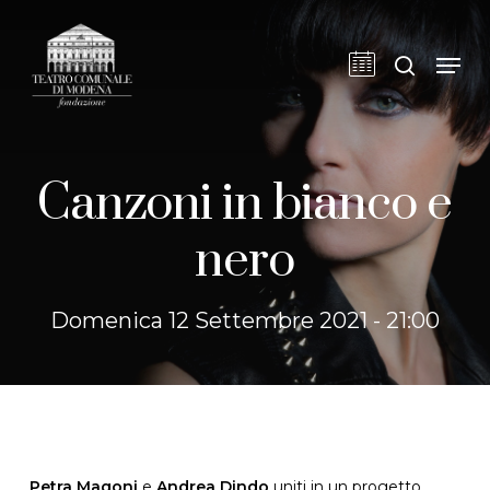
Skip
to
cerca
Men
main
content
Canzoni in bianco e
nero
Domenica 12 Settembre 2021 - 21:00
Petra Magoni
e
Andrea Dindo
uniti in un progetto