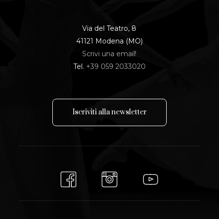
Via del Teatro, 8
41121 Modena (MO)
Scrivi una email!
Tel.
+39 059 2033020
I
s
c
r
i
v
i
t
i
a
l
l
a
n
e
w
s
l
e
t
t
e
r