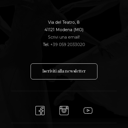
Via del Teatro, 8
41121 Modena (MO)
Scrivi una email!
Tel.
+39 059 2033020
I
s
c
r
i
v
i
t
i
a
l
l
a
n
e
w
s
l
e
t
t
e
r