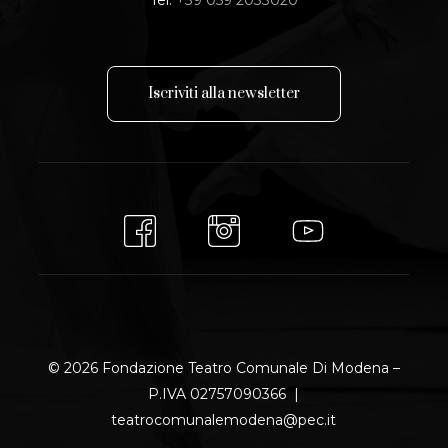
I
s
c
r
i
v
i
t
i
a
l
l
a
n
e
w
s
l
e
t
t
e
r
© 2026 Fondazione Teatro Comunale Di Modena –
P.IVA 02757090366 |
teatrocomunalemodena@pec.it