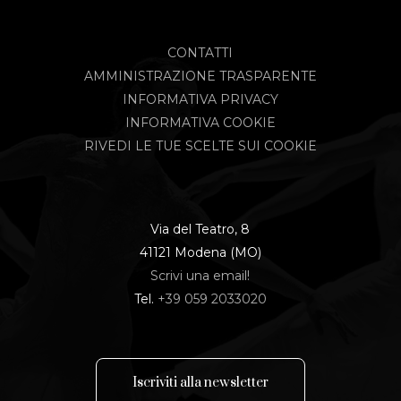
CONTATTI
AMMINISTRAZIONE TRASPARENTE
INFORMATIVA PRIVACY
INFORMATIVA COOKIE
RIVEDI LE TUE SCELTE SUI COOKIE
Via del Teatro, 8
41121 Modena (MO)
Scrivi una email!
Tel.
+39 059 2033020
I
s
c
r
i
v
i
t
i
a
l
l
a
n
e
w
s
l
e
t
t
e
r