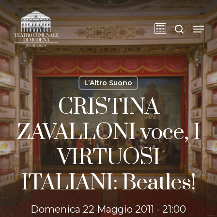
Skip
to
cerca
Men
main
content
L’Altro Suono
CRISTINA
ZAVALLONI voce, I
VIRTUOSI
ITALIANI: Beatles!
Domenica 22 Maggio 2011 - 21:00