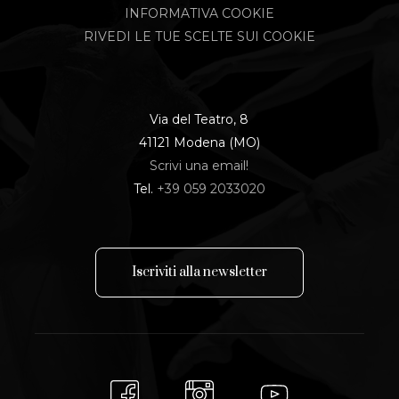
INFORMATIVA COOKIE
RIVEDI LE TUE SCELTE SUI COOKIE
Via del Teatro, 8
41121 Modena (MO)
Scrivi una email!
Tel.
+39 059 2033020
I
s
c
r
i
v
i
t
i
a
l
l
a
n
e
w
s
l
e
t
t
e
r