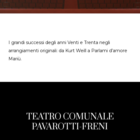
I grandi successi degli anni Venti e Trenta negli
arrangiamenti originali: da Kurt Weill a Parlami d’amore
Mariù.
TEATRO COMUNALE
PAVAROTTI-FRENI