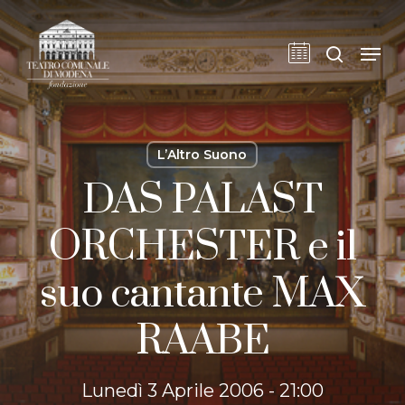
Skip
to
cerca
Men
main
content
L’Altro Suono
DAS PALAST
ORCHESTER e il
suo cantante MAX
RAABE
Lunedì 3 Aprile 2006 - 21:00