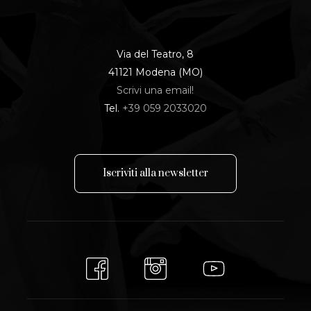
Via del Teatro, 8
41121 Modena (MO)
Scrivi una email!
Tel.
+39 059 2033020
I
s
c
r
i
v
i
t
i
a
l
l
a
n
e
w
s
l
e
t
t
e
r