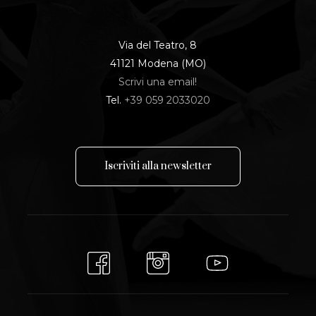
Via del Teatro, 8
41121 Modena (MO)
Scrivi una email!
Tel.
+39 059 2033020
I
s
c
r
i
v
i
t
i
a
l
l
a
n
e
w
s
l
e
t
t
e
r