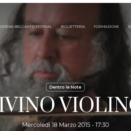
ODENA BELCANTO FESTIVAL
BIGLIETTERIA
FORMAZIONE
S
Dentro le Note
IVINO VIOLIN
ARCHIVIO SPETTACOLI
(DAL 2023/’24)
ARCHIVIO STORICO
(FINO AL 2022/’23)
Mercoledì 18 Marzo 2015 - 17:30