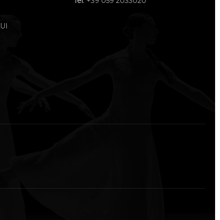
Tel.
+39 059 2033020
UI