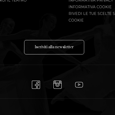
GI IL TEATRO
INFORMATIVA PRIVACY
INFORMATIVA COOKIE
RIVEDI LE TUE SCELTE S
COOKIE
I
s
c
r
i
v
i
t
i
a
l
l
a
n
e
w
s
l
e
t
t
e
r