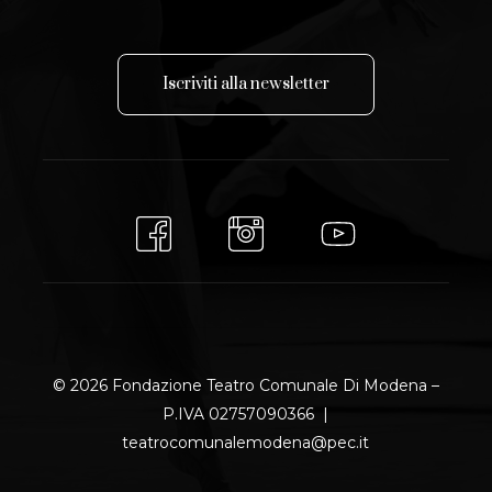
I
s
c
r
i
v
i
t
i
a
l
l
a
n
e
w
s
l
e
t
t
e
r
© 2026 Fondazione Teatro Comunale Di Modena –
P.IVA 02757090366 |
teatrocomunalemodena@pec.it