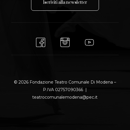
I
s
c
r
i
v
i
t
i
a
l
l
a
n
e
w
s
l
e
t
t
e
r
© 2026 Fondazione Teatro Comunale Di Modena –
P.IVA 02757090366 |
teatrocomunalemodena@pec.it