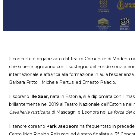
Il concerto è organizzato dal Teatro Comunale di Modena nel c
che si tiene ogni anno con il sostegno del Fondo sociale europ
internazionale e affianca alla formazione in aula l’esperienza 
Barbara Frittoli, Michele Pertusi ed Ernesto Palacio.
Il soprano
Ille Saar
, nata in Estonia, si è diplomata con il 
brillantemente nel 2019 al Teatro Nazionale dell’Estonia nel
Cavalleria rusticana
di Mascagni e Leonora nel
La forza del 
Il tenore coreano
Park Jaebeom
ha frequentato in preceden
Canto lirico Rinaldo Pelizzoni ed è stato finalista al 3° Conc