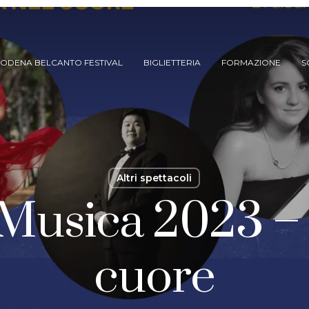
ODENA BELCANTO FESTIVAL
BIGLIETTERIA
FORMAZIONE
S
Altri spettacoli
 Musica 2023 – L
ARCHIVIO SPETTACOLI
cuore
(DAL 2023/’24)
ARCHIVIO STORICO
(FINO AL 2022/’23)