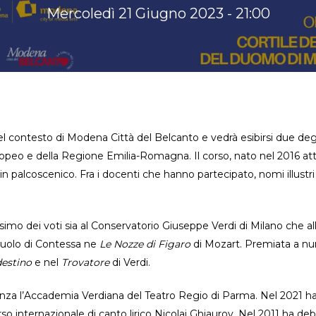
Mercoledì 21 Giugno 2023 - 21:00
ontesto di Modena Città del Belcanto e vedrà esibirsi due degli a
eo e della Regione Emilia-Romagna. Il corso, nato nel 2016 attorno
in palcoscenico. Fra i docenti che hanno partecipato, nomi illustri
massimo dei voti sia al Conservatorio Giuseppe Verdi di Milano ch
 ruolo di Contessa ne
Le Nozze di Figaro
di Mozart. Premiata a num
destino
e nel
Trovatore
di Verdi.
za l’Accademia Verdiana del Teatro Regio di Parma. Nel 2021 ha 
orso internazionale di canto lirico Nicolaj Ghiaurov. Nel 2011 ha de