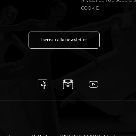
RIVEDI LE TUE SCELTE S
COOKIE
I
s
c
r
i
v
i
t
i
a
l
l
a
n
e
w
s
l
e
t
t
e
r