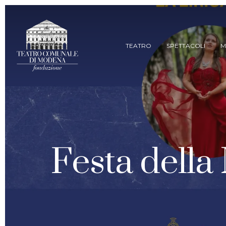
Skip
to
main
content
TEATRO
SPETTACOLI
M
Festa della