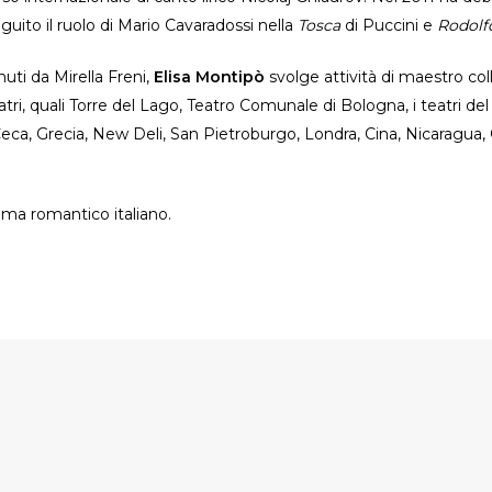
guito il ruolo di Mario Cavaradossi nella
Tosca
di Puccini e
Rodolf
enuti da Mirella Freni,
Elisa Montipò
svolge attività di maestro co
atri, quali Torre del Lago, Teatro Comunale di Bologna, i teatri de
 Ceca, Grecia, New Deli, San Pietroburgo, Londra, Cina, Nicaragua
mma romantico italiano.