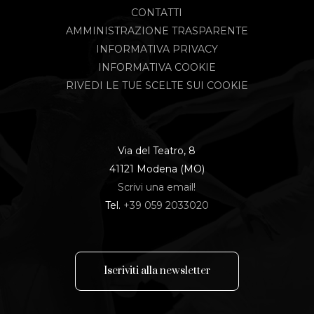
CONTATTI
AMMINISTRAZIONE TRASPARENTE
INFORMATIVA PRIVACY
INFORMATIVA COOKIE
RIVEDI LE TUE SCELTE SUI COOKIE
Via del Teatro, 8
41121 Modena (MO)
Scrivi una email!
Tel.
+39 059 2033020
I
s
c
r
i
v
i
t
i
a
l
l
a
n
e
w
s
l
e
t
t
e
r