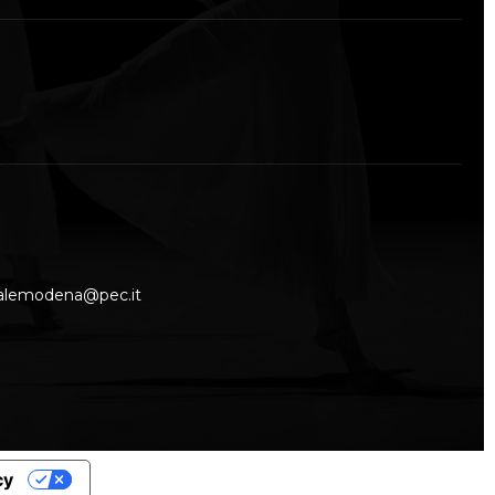
nalemodena@pec.it
cy