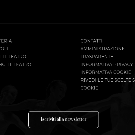
TERIA
CONTATTI
COLI
AMMINISTRAZIONE
I IL TEATRO
TRASPARENTE
GI IL TEATRO
INFORMATIVA PRIVACY
INFORMATIVA COOKIE
RIVEDI LE TUE SCELTE S
COOKIE
I
s
c
r
i
v
i
t
i
a
l
l
a
n
e
w
s
l
e
t
t
e
r