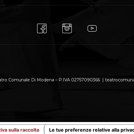
atro Comunale Di Modena – P.IVA 02757090366 | teatrocomu
iva sulla raccolta
Le tue preferenze relative alla priva