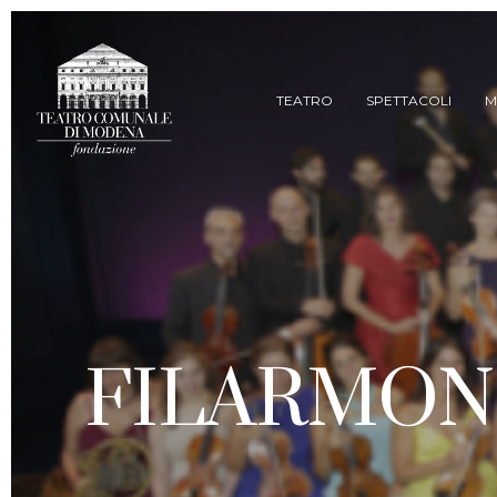
Skip
to
main
content
TEATRO
SPETTACOLI
M
FILARMONI