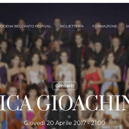
ODENA BELCANTO FESTIVAL
BIGLIETTERIA
FORMAZIONE
S
Concerti
CA GIOACHI
ARCHIVIO SPETTACOLI
(DAL 2023/’24)
ARCHIVIO STORICO
(FINO AL 2022/’23)
Giovedì 20 Aprile 2017 - 21:00