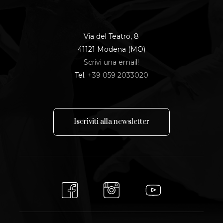
Via del Teatro, 8
41121 Modena (MO)
Scrivi una email!
Tel.
+39 059 2033020
I
s
c
r
i
v
i
t
i
a
l
l
a
n
e
w
s
l
e
t
t
e
r