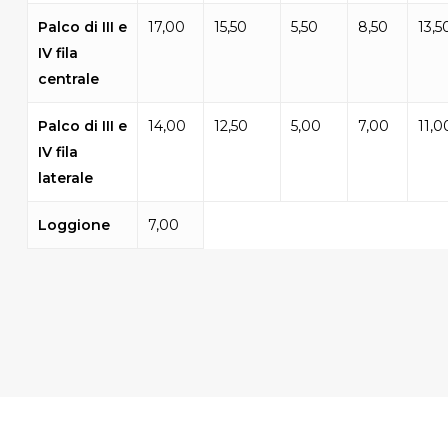
Palco di III e
17,00
15,50
5,50
8,50
13,5
IV fila
centrale
Palco di III e
14,00
12,50
5,00
7,00
11,0
IV fila
laterale
Loggione
7,00