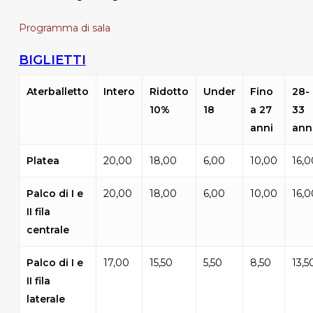
Programma di sala
BIGLIETTI
Aterballetto
Intero
Ridotto
Under
Fino
28-
10%
18
a 27
33
anni
ann
Platea
20,00
18,00
6,00
10,00
16,0
Palco di I e
20,00
18,00
6,00
10,00
16,0
II fila
centrale
Palco di I e
17,00
15,50
5,50
8,50
13,5
II fila
laterale