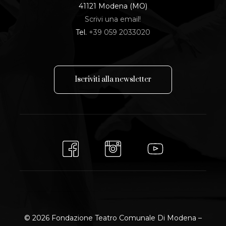
41121 Modena (MO)
Scrivi una email!
Tel.
+39 059 2033020
I
s
c
r
i
v
i
t
i
a
l
l
a
n
e
w
s
l
e
t
t
e
r
© 2026 Fondazione Teatro Comunale Di Modena –