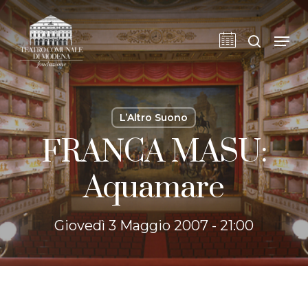
Skip
to
cerca
Men
main
content
L’Altro Suono
FRANCA MASU:
Aquamare
Giovedì 3 Maggio 2007 - 21:00