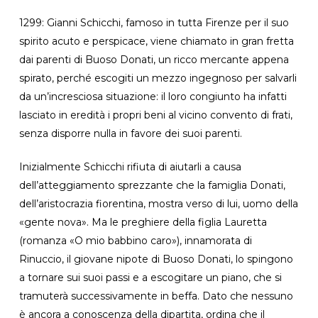
1299: Gianni Schicchi, famoso in tutta Firenze per il suo
spirito acuto e perspicace, viene chiamato in gran fretta
dai parenti di Buoso Donati, un ricco mercante appena
spirato, perché escogiti un mezzo ingegnoso per salvarli
da un’incresciosa situazione: il loro congiunto ha infatti
lasciato in eredità i propri beni al vicino convento di frati,
senza disporre nulla in favore dei suoi parenti.
Inizialmente Schicchi rifiuta di aiutarli a causa
dell’atteggiamento sprezzante che la famiglia Donati,
dell’aristocrazia fiorentina, mostra verso di lui, uomo della
«gente nova». Ma le preghiere della figlia Lauretta
(romanza «O mio babbino caro»), innamorata di
Rinuccio, il giovane nipote di Buoso Donati, lo spingono
a tornare sui suoi passi e a escogitare un piano, che si
tramuterà successivamente in beffa. Dato che nessuno
è ancora a conoscenza della dipartita, ordina che il