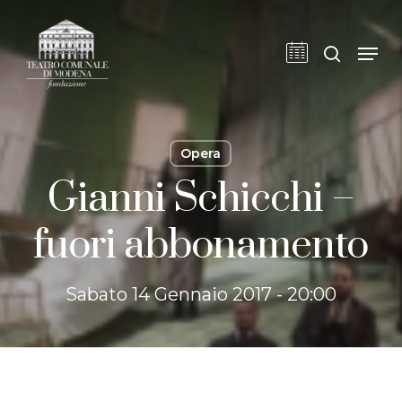
Skip
to
cerca
Men
main
content
Opera
Gianni Schicchi –
fuori abbonamento
Sabato 14 Gennaio 2017 - 20:00