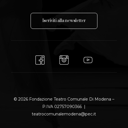
I
s
c
r
i
v
i
t
i
a
l
l
a
n
e
w
s
l
e
t
t
e
r
© 2026 Fondazione Teatro Comunale Di Modena –
P.IVA 02757090366 |
teatrocomunalemodena@pec.it