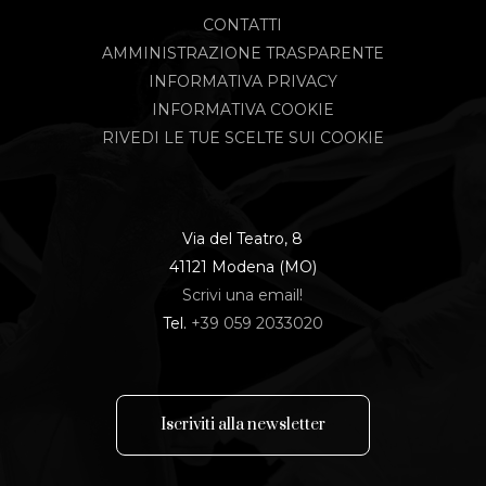
CONTATTI
AMMINISTRAZIONE TRASPARENTE
INFORMATIVA PRIVACY
INFORMATIVA COOKIE
RIVEDI LE TUE SCELTE SUI COOKIE
Via del Teatro, 8
41121 Modena (MO)
Scrivi una email!
Tel.
+39 059 2033020
I
s
c
r
i
v
i
t
i
a
l
l
a
n
e
w
s
l
e
t
t
e
r