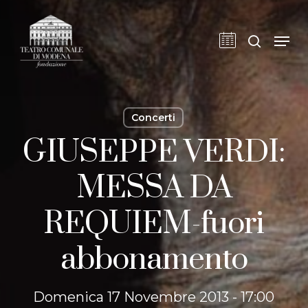
Skip
to
cerca
Men
main
content
Concerti
GIUSEPPE VERDI:
MESSA DA
REQUIEM-fuori
abbonamento
Domenica 17 Novembre 2013 - 17:00