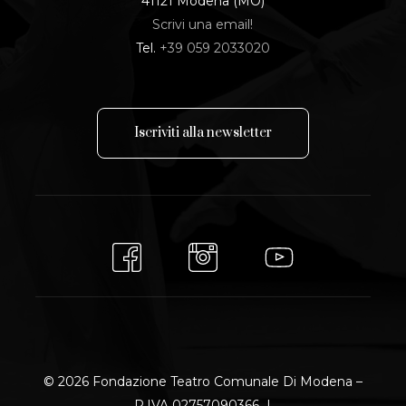
41121 Modena (MO)
Scrivi una email!
Tel.
+39 059 2033020
I
s
c
r
i
v
i
t
i
a
l
l
a
n
e
w
s
l
e
t
t
e
r
© 2026 Fondazione Teatro Comunale Di Modena –
P.IVA 02757090366 |