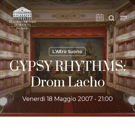
Skip
to
cerca
Men
main
content
L’Altro Suono
GYPSY RHYTHMS:
Drom Lacho
Venerdì 18 Maggio 2007 - 21:00