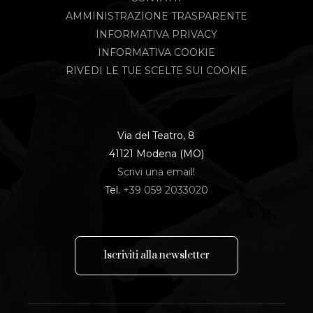
AMMINISTRAZIONE TRASPARENTE
INFORMATIVA PRIVACY
INFORMATIVA COOKIE
RIVEDI LE TUE SCELTE SUI COOKIE
Via del Teatro, 8
41121 Modena (MO)
Scrivi una email!
Tel.
+39 059 2033020
I
s
c
r
i
v
i
t
i
a
l
l
a
n
e
w
s
l
e
t
t
e
r