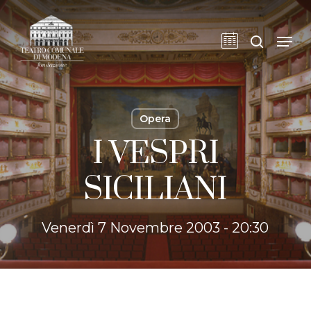
Skip
to
cerca
Men
main
content
Opera
I VESPRI
SICILIANI
Venerdì 7 Novembre 2003 - 20:30