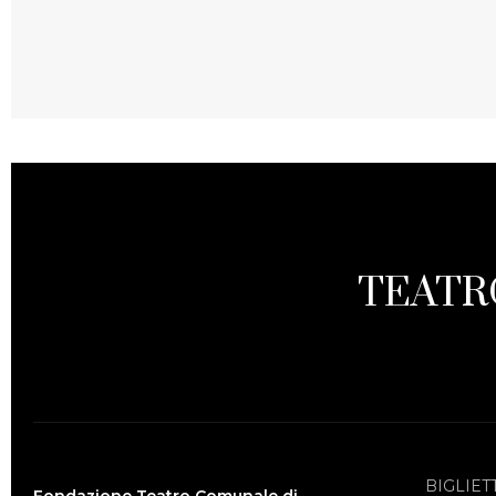
TEATR
BIGLIET