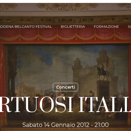
ODENA BELCANTO FESTIVAL
BIGLIETTERIA
FORMAZIONE
S
Concerti
IRTUOSI ITAL
ARCHIVIO SPETTACOLI
(DAL 2023/’24)
ARCHIVIO STORICO
(FINO AL 2022/’23)
Sabato 14 Gennaio 2012 - 21:00