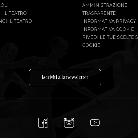
COLI
AMMINISTRAZIONE
I IL TEATRO
TRASPARENTE
GI IL TEATRO
INFORMATIVA PRIVACY
INFORMATIVA COOKIE
RIVEDI LE TUE SCELTE S
COOKIE
I
s
c
r
i
v
i
t
i
a
l
l
a
n
e
w
s
l
e
t
t
e
r