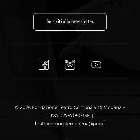
I
s
c
r
i
v
i
t
i
a
l
l
a
n
e
w
s
l
e
t
t
e
r
© 2026 Fondazione Teatro Comunale Di Modena –
P.IVA 02757090366 |
teatrocomunalemodena@pec.it