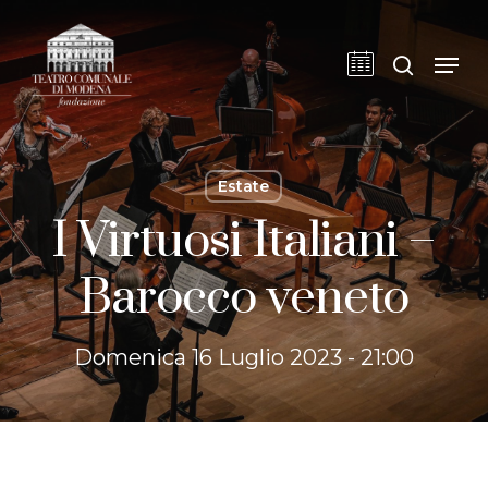
Skip
to
cerca
Men
main
content
Estate
I Virtuosi Italiani –
Barocco veneto
Domenica 16 Luglio 2023 - 21:00