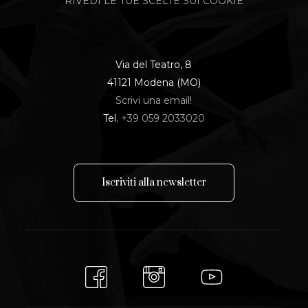
RIVEDI LE TUE SCELTE SUI COOKIE
Via del Teatro, 8
41121 Modena (MO)
Scrivi una email!
Tel.
+39 059 2033020
I
s
c
r
i
v
i
t
i
a
l
l
a
n
e
w
s
l
e
t
t
e
r