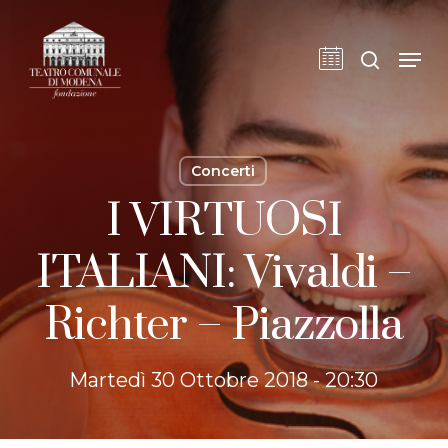
Skip
to
cerca
Men
main
content
Concerti
I VIRTUOSI
ITALIANI: Vivaldi –
Richter – Piazzolla
Martedì 30 Ottobre 2018 - 20:30