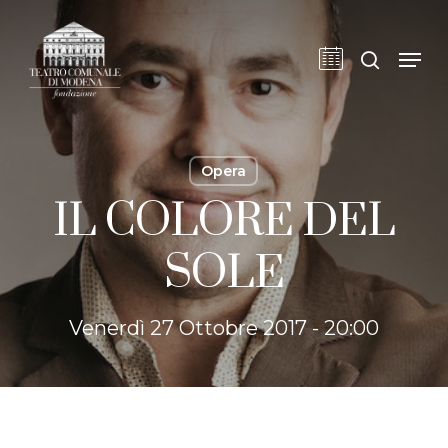
Skip
to
cerca
Men
main
content
Opera
IL COLORE DEL
SOLE
Venerdì 27 Ottobre 2017 - 20:00