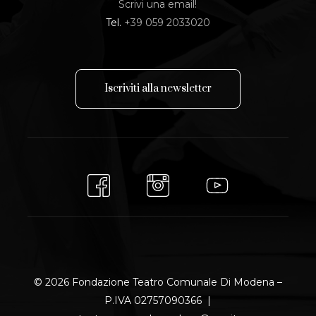
Scrivi una email!
Tel.
+39 059 2033020
I
s
c
r
i
v
i
t
i
a
l
l
a
n
e
w
s
l
e
t
t
e
r
© 2026 Fondazione Teatro Comunale Di Modena –
P.IVA 02757090366 |