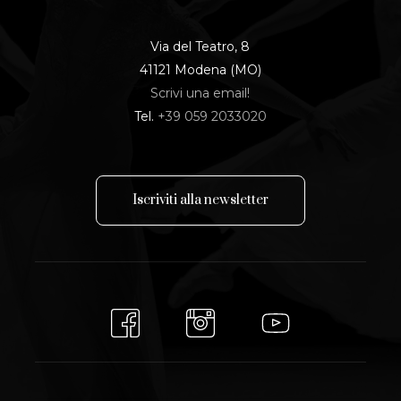
Via del Teatro, 8
41121 Modena (MO)
Scrivi una email!
Tel.
+39 059 2033020
I
s
c
r
i
v
i
t
i
a
l
l
a
n
e
w
s
l
e
t
t
e
r