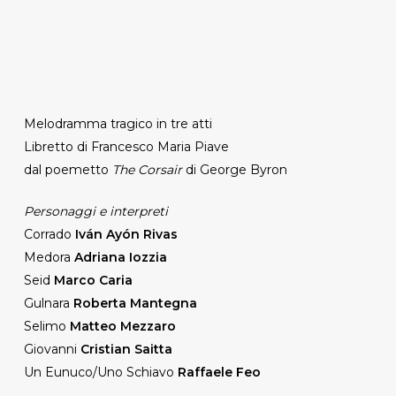
Melodramma tragico in tre atti
Libretto di Francesco Maria Piave
dal poemetto
The Corsair
di George Byron
Personaggi e interpreti
Corrado
Iván Ayón Rivas
Medora
Adriana Iozzia
Seid
Marco Caria
Gulnara
Roberta Mantegna
Selimo
Matteo Mezzaro
Giovanni
Cristian Saitta
Un Eunuco/Uno Schiavo
Raffaele Feo