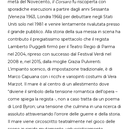
metà del Novecento,
Il Corsaro
fu riscoperta con
sporadiche esecuzioni a partire dagli anni Sessanta
(Venezia 1963, Londra 1966) per debuttare negli Stati
Uniti solo nel 1981 e venire lentamente rivalutata presso
il grande pubblico. Alla storia della sua messa in scena ha
contributo il pregiatissimo spettacolo che il regista
Lamberto Puggelli firmò per il Teatro Regio di Parma
nel 2004, ripreso con successo dal Festival Verdi nel
2008 e, nel 2015, dalla moglie Grazia Pulvirenti.
L’impianto scenico, di impostazione tradizionale, è di
Marco Capuana con i ricchi e variopinti costumi di Vera
Marzot. Il mare è al centro di un allestimento dove
“diviene il simbolo della tensione romantica dell’opera –
come spiega la regista -, non a caso tratta da un poema
di Lord Byron; una tensione che culmina in una ricerca di
assoluto attraversando l’orrore delle guerre e della storia.
Il mare viene circoscritto teatralmente nel gioco delle
scene in rapido mutamento, virtuosisticamente