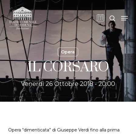
Skip
to
cerca
Men
main
content
Opera
IL CORSARO
Venerdì 26 Ottobre 2018 - 20:00
Opera “dimenticata” di Giuseppe Verdi fino alla prima