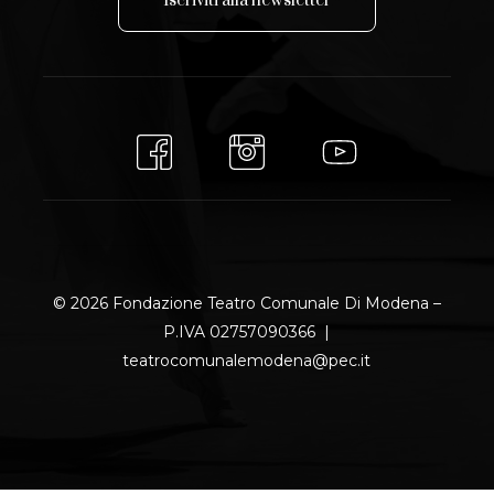
I
s
c
r
i
v
i
t
i
a
l
l
a
n
e
w
s
l
e
t
t
e
r
© 2026 Fondazione Teatro Comunale Di Modena –
P.IVA 02757090366 |
teatrocomunalemodena@pec.it