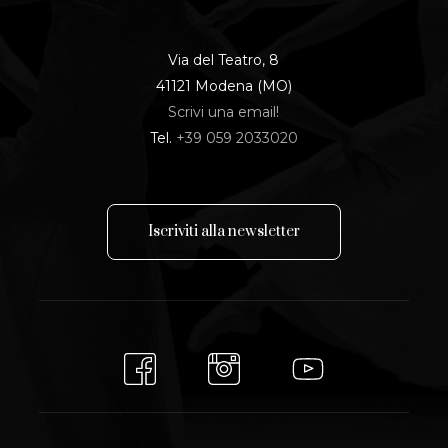
Via del Teatro, 8
41121 Modena (MO)
Scrivi una email!
Tel.
+39 059 2033020
I
s
c
r
i
v
i
t
i
a
l
l
a
n
e
w
s
l
e
t
t
e
r