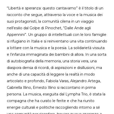
“Libertà e speranza: questo cantavamo” è il titolo di un
racconto che segue, attraverso la voce e la musica dei
suoi protagonisti, la comunità cilena in un viaggio
nell’esilio dal Golpe di Pinochet, “Dalle Ande agli
Appennini”. Un gruppo di intellettuali con le loro famiglie
si rifugiano in Italia e si reinventano una vita continuando
a lottare con la musica e la poesia. La solidarietà vissuta
e l’infanzia immaginata dei bambini di allora. In una sorta
di autobiografia della memoria, una storia vera, una
diaspora densa di ricordi, di aspirazioni e disillusioni, ma
anche di una capacità di leggere la realtà in modo
articolato e profondo, Fabiola Varas, Alejandro Artega,
Gabriella Illino, Ernesto Illino si raccontano in prima
persona. La musica, eseguita dal Lympha Trio, è stata la
compagna che ha curato le ferite e che ha riunito
energie culturali e politiche raccogliendo intorno a sé
una comunità per ricordare, trovare nuove speranze e