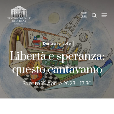
Skip
to
cerca
Men
main
content
Dentro le Note
Libertà e speranza:
questo cantavamo
Sabato 15 Aprile 2023 - 17:30