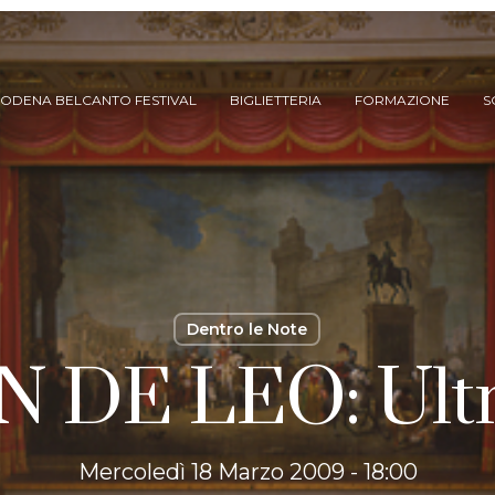
ODENA BELCANTO FESTIVAL
BIGLIETTERIA
FORMAZIONE
S
Dentro le Note
 DE LEO: Ult
ARCHIVIO SPETTACOLI
(DAL 2023/’24)
ARCHIVIO STORICO
(FINO AL 2022/’23)
Mercoledì 18 Marzo 2009 - 18:00