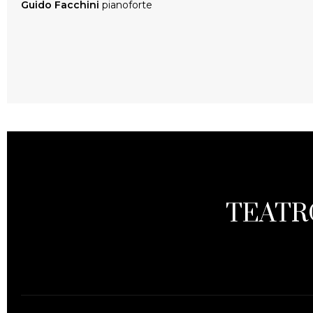
Guido Facchini
pianoforte
TEATR