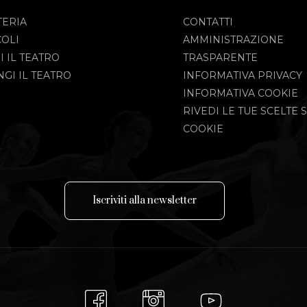
TERIA
CONTATTI
COLI
AMMINISTRAZIONE
I IL TEATRO
TRASPARENTE
GI IL TEATRO
INFORMATIVA PRIVACY
INFORMATIVA COOKIE
RIVEDI LE TUE SCELTE S
COOKIE
I
s
c
r
i
v
i
t
i
a
l
l
a
n
e
w
s
l
e
t
t
e
r