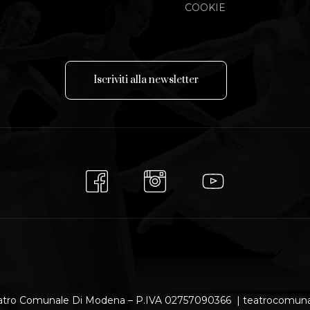
COOKIE
I
s
c
r
i
v
i
t
i
a
l
l
a
n
e
w
s
l
e
t
t
e
r
atro Comunale Di Modena – P.IVA 02757090366 | teatrocomu