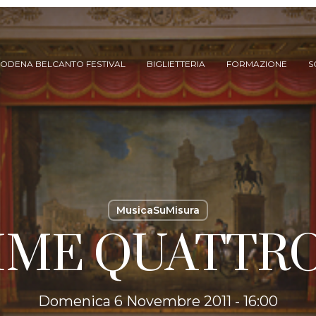
ODENA BELCANTO FESTIVAL
BIGLIETTERIA
FORMAZIONE
S
MusicaSuMisura
RIME QUATTRO
ARCHIVIO SPETTACOLI
(DAL 2023/’24)
ARCHIVIO STORICO
(FINO AL 2022/’23)
Domenica 6 Novembre 2011 - 16:00