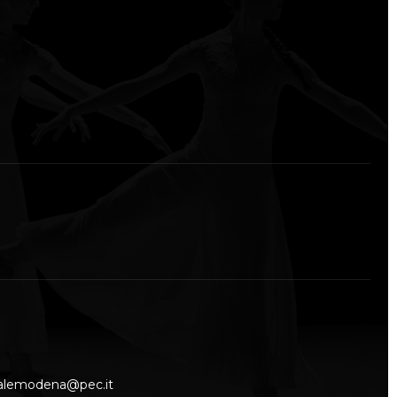
nalemodena@pec.it