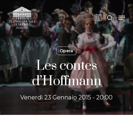
Skip
to
cerca
Men
main
content
Opera
Les contes
d’Hoffmann
Venerdì 23 Gennaio 2015 - 20:00