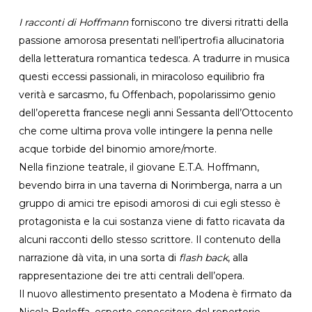
I racconti di Hoffmann
forniscono tre diversi ritratti della
passione amorosa presentati nell’ipertrofia allucinatoria
della letteratura romantica tedesca. A tradurre in musica
questi eccessi passionali, in miracoloso equilibrio fra
verità e sarcasmo, fu Offenbach, popolarissimo genio
dell’operetta francese negli anni Sessanta dell’Ottocento
che come ultima prova volle intingere la penna nelle
acque torbide del binomio amore/morte.
Nella finzione teatrale, il giovane E.T.A. Hoffmann,
bevendo birra in una taverna di Norimberga, narra a un
gruppo di amici tre episodi amorosi di cui egli stesso è
protagonista e la cui sostanza viene di fatto ricavata da
alcuni racconti dello stesso scrittore. Il contenuto della
narrazione dà vita, in una sorta di
flash back
, alla
rappresentazione dei tre atti centrali dell’opera.
Il nuovo allestimento presentato a Modena è firmato da
Nicola Berloffa, esperto conoscitore del repertorio