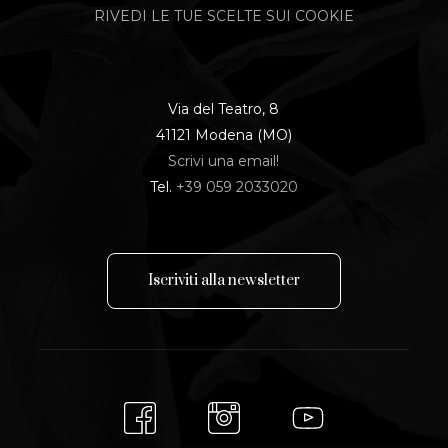
RIVEDI LE TUE SCELTE SUI COOKIE
Via del Teatro, 8
41121 Modena (MO)
Scrivi una email!
Tel.
+39 059 2033020
I
s
c
r
i
v
i
t
i
a
l
l
a
n
e
w
s
l
e
t
t
e
r