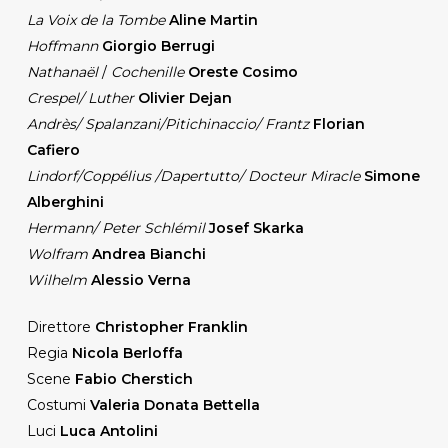
La Voix de la Tombe
Aline Martin
Hoffmann
Giorgio Berrugi
Nathanaël
/
Cochenille
Oreste Cosimo
Crespel/ Luther
Olivier Dejan
Andrès/ Spalanzani/Pitichinaccio/ Frantz
Florian
Cafiero
Lindorf/Coppélius /Dapertutto/ Docteur Miracle
Simone
Alberghini
Hermann/ Peter
Schlémil
Josef Skarka
Wolfram
Andrea Bianchi
Wilhelm
Alessio Verna
Direttore
Christopher Franklin
Regia
Nicola Berloffa
Scene
Fabio Cherstich
Costumi
Valeria Donata Bettella
Luci
Luca Antolini