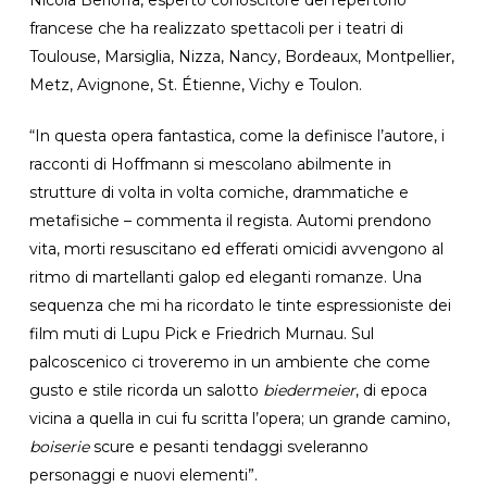
francese che ha realizzato spettacoli per i teatri di
Toulouse, Marsiglia, Nizza, Nancy, Bordeaux, Montpellier,
Metz, Avignone, St. Étienne, Vichy e Toulon.
“In questa opera fantastica, come la definisce l’autore, i
racconti di Hoffmann si mescolano abilmente in
strutture di volta in volta comiche, drammatiche e
metafisiche – commenta il regista. Automi prendono
vita, morti resuscitano ed efferati omicidi avvengono al
ritmo di martellanti galop ed eleganti romanze. Una
sequenza che mi ha ricordato le tinte espressioniste dei
film muti di Lupu Pick e Friedrich Murnau. Sul
palcoscenico ci troveremo in un ambiente che come
gusto e stile ricorda un salotto
biedermeier
, di epoca
vicina a quella in cui fu scritta l’opera; un grande camino,
boiserie
scure e pesanti tendaggi sveleranno
personaggi e nuovi elementi”.