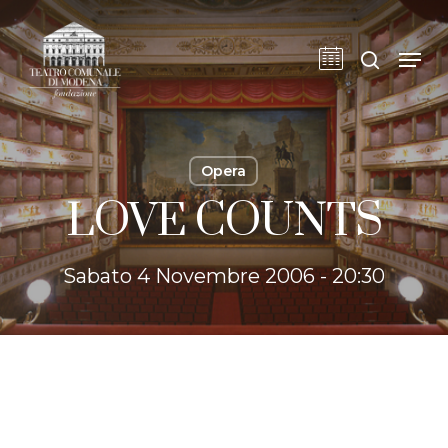
Skip
to
cerca
Men
main
content
Opera
LOVE COUNTS
Sabato 4 Novembre 2006 - 20:30