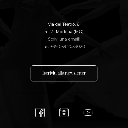
Via del Teatro, 8
41121 Modena (MO)
Scrivi una email!
Tel.
+39 059 2033020
I
s
c
r
i
v
i
t
i
a
l
l
a
n
e
w
s
l
e
t
t
e
r