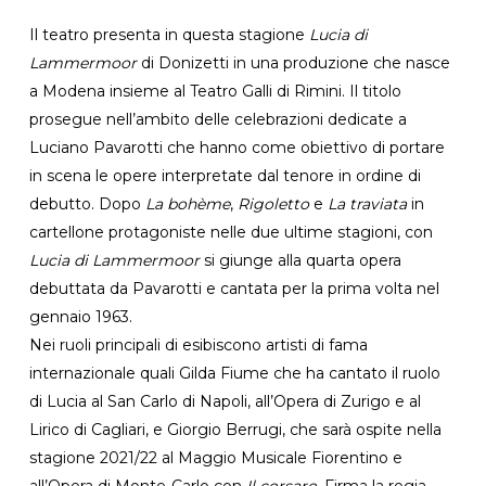
Il teatro presenta in questa stagione
Lucia di
Lammermoor
di Donizetti in una produzione che nasce
a Modena insieme al Teatro Galli di Rimini. Il titolo
prosegue nell’ambito delle celebrazioni dedicate a
Luciano Pavarotti che hanno come obiettivo di portare
in scena le opere interpretate dal tenore in ordine di
debutto. Dopo
La bohème
,
Rigoletto
e
La traviata
in
cartellone protagoniste nelle due ultime stagioni, con
Lucia di Lammermoor
si giunge alla quarta opera
debuttata da Pavarotti e cantata per la prima volta nel
gennaio 1963.
Nei ruoli principali di esibiscono artisti di fama
internazionale quali Gilda Fiume che ha cantato il ruolo
di Lucia al San Carlo di Napoli, all’Opera di Zurigo e al
Lirico di Cagliari, e Giorgio Berrugi, che sarà ospite nella
stagione 2021/22 al Maggio Musicale Fiorentino e
all’Opera di Monte-Carlo con
Il corsaro.
Firma la regia