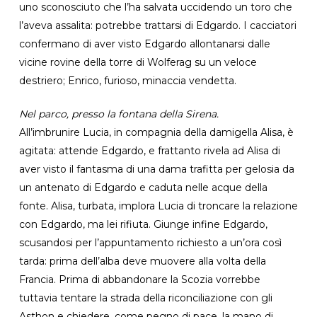
uno sconosciuto che l’ha salvata uccidendo un toro che
l’aveva assalita: potrebbe trattarsi di Edgardo. I cacciatori
confermano di aver visto Edgardo allontanarsi dalle
vicine rovine della torre di Wolferag su un veloce
destriero; Enrico, furioso, minaccia vendetta.
Nel parco, presso la fontana della Sirena.
All’imbrunire Lucia, in compagnia della damigella Alisa, è
agitata: attende Edgardo, e frattanto rivela ad Alisa di
aver visto il fantasma di una dama trafitta per gelosia da
un antenato di Edgardo e caduta nelle acque della
fonte. Alisa, turbata, implora Lucia di troncare la relazione
con Edgardo, ma lei rifiuta. Giunge infine Edgardo,
scusandosi per l’appuntamento richiesto a un’ora così
tarda: prima dell’alba deve muovere alla volta della
Francia. Prima di abbandonare la Scozia vorrebbe
tuttavia tentare la strada della riconciliazione con gli
Asthon e chiedere, come pegno di pace, la mano di