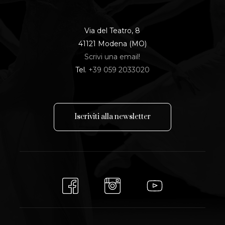
Via del Teatro, 8
41121 Modena (MO)
Scrivi una email!
Tel.
+39 059 2033020
I
s
c
r
i
v
i
t
i
a
l
l
a
n
e
w
s
l
e
t
t
e
r