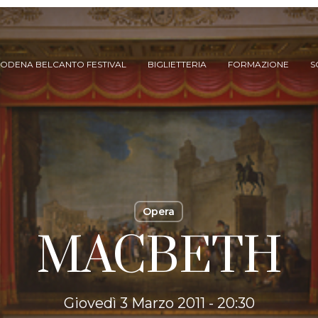
ODENA BELCANTO FESTIVAL
BIGLIETTERIA
FORMAZIONE
S
Opera
MACBETH
ARCHIVIO SPETTACOLI
(DAL 2023/’24)
ARCHIVIO STORICO
(FINO AL 2022/’23)
Giovedì 3 Marzo 2011 - 20:30