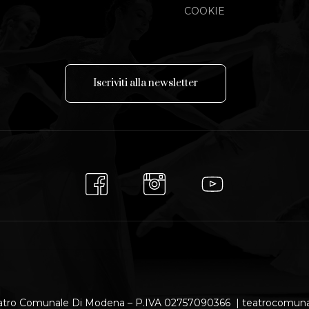
COOKIE
I
s
c
r
i
v
i
t
i
a
l
l
a
n
e
w
s
l
e
t
t
e
r
atro Comunale Di Modena – P.IVA 02757090366 | teatrocomu