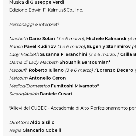
Musica di
Giuseppe Verdi
Edizione Edwin F. Kalmus&Co., Inc.
Personaggi e interpreti
Macbeth
Dario Solari
(3 e 6 marzo),
Michele Kalmandi
(4 
Banco
Pavel Kudinov
(3 e 6 marzo)
, Eugeniy Stanimirov
(
Lady Macbeth
Susanna F. Branchini
(3 e 6 marzo)
/
Csilla
Dama di Lady Macbeth
Shoushik Barsoumian*
Macduff
Roberto Iuliano
(3 e 6 marzo) /
Lorenzo Decaro
(
Malcolm
Antonello Ceron
Medico/Domestico
Fumitoshi Miyamoto*
Sicario/Araldo
Daniele Cusari
*Allievi del CUBEC - Accademia di Alto Perfezionamento per 
Direttore
Aldo Sisillo
Regia
Giancarlo Cobelli