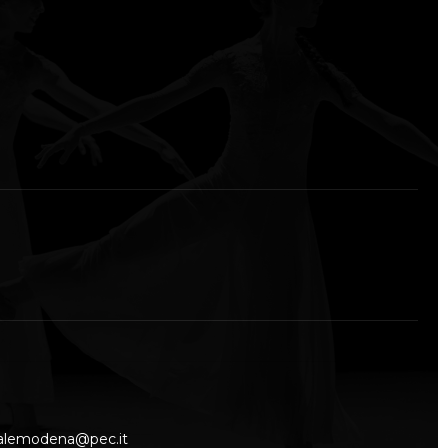
nalemodena@pec.it