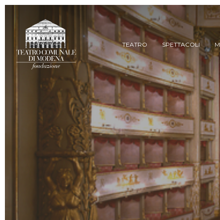
Skip
to
main
content
TEATRO
SPETTACOLI
M