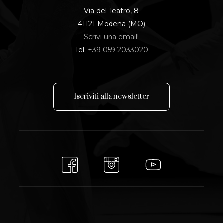
Via del Teatro, 8
41121 Modena (MO)
Scrivi una email!
Tel.
+39 059 2033020
I
s
c
r
i
v
i
t
i
a
l
l
a
n
e
w
s
l
e
t
t
e
r