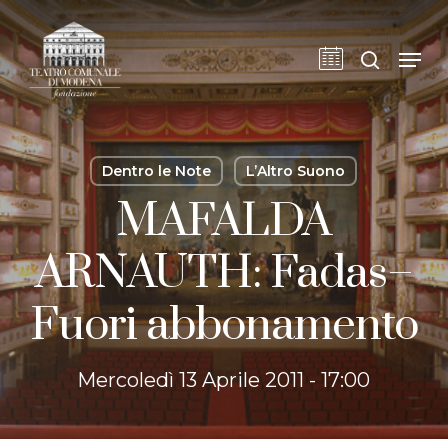
Skip
to
cerca
Men
main
content
Dentro le Note
L’Altro Suono
MAFALDA
ARNAUTH: Fadas–
Fuori abbonamento
Mercoledì 13 Aprile 2011 - 17:00