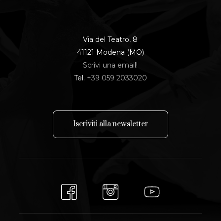
Via del Teatro, 8
41121 Modena (MO)
Scrivi una email!
Tel.
+39 059 2033020
I
s
c
r
i
v
i
t
i
a
l
l
a
n
e
w
s
l
e
t
t
e
r