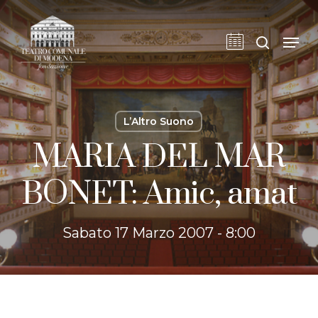
Skip
to
cerca
Men
main
content
L’Altro Suono
MARIA DEL MAR
BONET: Amic, amat
Sabato 17 Marzo 2007 - 8:00