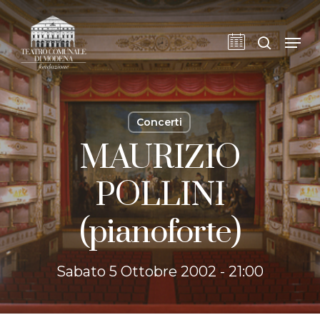
Skip
to
cerca
Men
main
content
Concerti
MAURIZIO
POLLINI
(pianoforte)
Sabato 5 Ottobre 2002 - 21:00