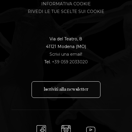
INFORMATIVA COOKIE
RIVEDI LE TUE SCELTE SUI COOKIE
Via del Teatro, 8
41121 Modena (MO)
Scrivi una email!
Tel.
+39 059 2033020
I
s
c
r
i
v
i
t
i
a
l
l
a
n
e
w
s
l
e
t
t
e
r