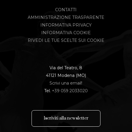
CONTATTI
AMMINISTRAZIONE TRASPARENTE
INFORMATIVA PRIVACY
INFORMATIVA COOKIE
RIVEDI LE TUE SCELTE SUI COOKIE
Via del Teatro, 8
41121 Modena (MO)
Scrivi una email!
Tel.
+39 059 2033020
I
s
c
r
i
v
i
t
i
a
l
l
a
n
e
w
s
l
e
t
t
e
r