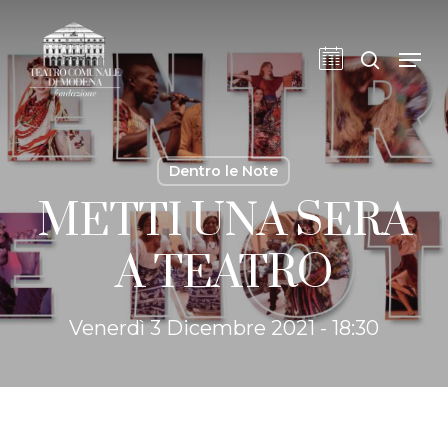
Skip
to
cerca
Men
main
content
Dentro le Note
METTI UNA SERA
A TEATRO
Venerdì 3 Dicembre 2021 - 18:30