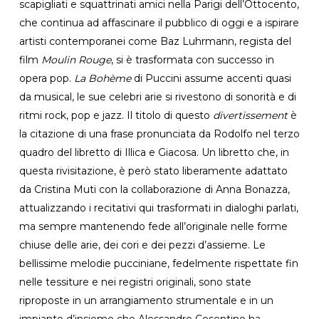
scapigliati e squattrinati amici nella Parigi dell’Ottocento,
che continua ad affascinare il pubblico di oggi e a ispirare
artisti contemporanei come Baz Luhrmann, regista del
film
Moulin Rouge
, si è trasformata con successo in
opera pop.
La Bohème
di Puccini assume accenti quasi
da musical, le sue celebri arie si rivestono di sonorità e di
ritmi rock, pop e jazz. Il titolo di questo
divertissement
è
la citazione di una frase pronunciata da Rodolfo nel terzo
quadro del libretto di Illica e Giacosa. Un libretto che, in
questa rivisitazione, è però stato liberamente adattato
da Cristina Muti con la collaborazione di Anna Bonazza,
attualizzando i recitativi qui trasformati in dialoghi parlati,
ma sempre mantenendo fede all’originale nelle forme
chiuse delle arie, dei cori e dei pezzi d’assieme. Le
bellissime melodie pucciniane, fedelmente rispettate fin
nelle tessiture e nei registri originali, sono state
riproposte in un arrangiamento strumentale e in un
impianto d’insieme che Alessandro Cosentino ha