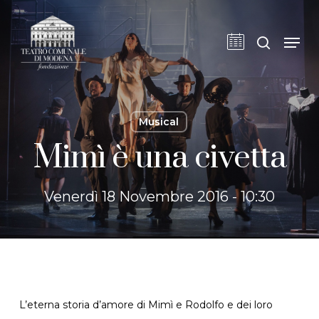
Skip
to
cerca
Men
main
content
Musical
Mimì è una civetta
Venerdì 18 Novembre 2016 - 10:30
L’eterna storia d’amore di Mimì e Rodolfo e dei loro