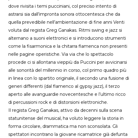
dove rivisita i temi pucciniani, col preciso intento di
astrarsi sia dall’impronta sonora ottocentesca che da
quella prevedibile nell’ambientazione di fine anni Venti
voluta dal regista Greg Ganakas. Ritmi swing e jazz si
alternano a suoni elettronici e si introducono strumenti
come la fisarmonica e la chitarra flamenca non presenti
nelle pagine operistiche. Via via che lo spettacolo
procede ci si allontana vieppiù da Puccini per avvicinarsi
alle sonorità del millennio in corso, col primo quadro più
in linea con lo spartito originale, il secondo una fusione di
generi differenti (dal flamenco al gypsy jazz), il terzo
aperto alle avanguardie novecentesche e l’ultimo ricco
di percussioni rock e di distorsioni elettroniche.
Il regista Greg Ganakas, attivo da decenni sulla scena
statunitense del musical, ha voluto leggere la storia in
forma circolare, drammatica ma non sconsolata. Gli
spettatori incontrano la giovane ricamatrice già defunta