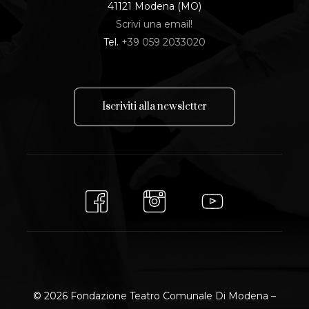
41121 Modena (MO)
Scrivi una email!
Tel.
+39 059 2033020
I
s
c
r
i
v
i
t
i
a
l
l
a
n
e
w
s
l
e
t
t
e
r
© 2026 Fondazione Teatro Comunale Di Modena –